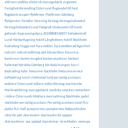
eldriven vedklyv
elektrisk massagebänk
ergonomi
Fastighetsförmedling Östersund
flugmedel till häst
flygplatstransport
flyttfirmor
Flyttfirmor Göteborg
flyttjänster
Förälder
förening
företag
företagshälsovård
företagshälsovård Lund
Fotografi
Glukosamin till hund
gotlands-begravningsbyra-20230808145857
hälsokontroll
Lund
Hårborttagning
hotell Långholmen
hotell Stockholm
hudsalong
hugga ved
hyra möbler
hyra omöblerad lägenhet
industri
industrimålning
jakt
klä om bilen
klassresa
konferens
konferensgård
kontorsmaskiner
körkort
halmstad
Körskola Göteborg
körskola hisingen
kurs i
daytrading
kylar
limousine stockholm
limousineservice
luftfjädring
lunch i Halmstad
lund personlig assistans
mäklare Östersund
målare
måleriföretag
marinturbo
Marknadsföring
massagebänk
nordiska smycken
omtanken
i skåne
Östersunds Mäklare
övernattning Stockholm
padel
stockholm
personlig assistans
Personlig assistans lund
PLU
platta
PLU ställ
pump termos
pumptermos
Rödpunktsikte
sikte för jakt
skärmaskin
skärmaskin för papper
skärmaskiner
spa
spabad
stansknivar
streckkoder
swimspa