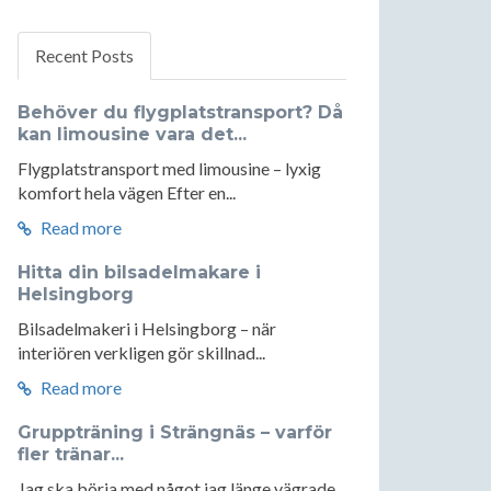
Recent Posts
Behöver du flygplatstransport? Då
kan limousine vara det...
Flygplatstransport med limousine – lyxig
komfort hela vägen Efter en...
Read more
Hitta din bilsadelmakare i
Helsingborg
Bilsadelmakeri i Helsingborg – när
interiören verkligen gör skillnad...
Read more
Gruppträning i Strängnäs – varför
fler tränar...
Jag ska börja med något jag länge vägrade