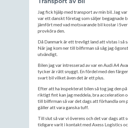
Transport av bil
Jag fick hjälp med transport av min bil. Jag va
var ett danskt företag som säljer begagnade bila
jämfört med vad motsvarande bil kostar i Sverig
provköra den.
Då Danmark är ett trevligt land att vistas i så
När jag kom ner till bilfirman så såg jag ögon
utvändigt.
Bilen jag var intresserad av var en Audi A4 Avant
tycker är rätt snyggt. En fördel med den färgen 
svart bil vilket även det är ett plus.
Efter att ha inspekterat bilen så tog jag den 
riktigt fint kan jag meddela, bra acceleration 
till bilfirman så var det dags att förhandla om 
gäller att vara ganska tuff.
Till slut så var vi överens och det var dags att s
tidigare varit i kontakt med Axess Logistics oc