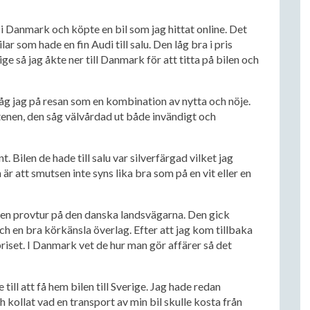
r i Danmark och köpte en bil som jag hittat online. Det
r som hade en fin Audi till salu. Den låg bra i pris
e så jag åkte ner till Danmark för att titta på bilen och
 såg jag på resan som en kombination av nytta och nöje.
stenen, den såg välvårdad ut både invändigt och
. Bilen de hade till salu var silverfärgad vilket jag
är att smutsen inte syns lika bra som på en vit eller en
på en provtur på den danska landsvägarna. Den gick
och en bra körkänsla överlag. Efter att jag kom tillbaka
priset. I Danmark vet de hur man gör affärer så det
e till att få hem bilen till Sverige. Jag hade redan
h kollat vad en transport av min bil skulle kosta från