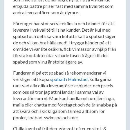
erbjuda bättre priser fast med samma kvalitet som
andra leverantörer som är dyrare. .
Företaget har stor servicekänsla och brinner för att
leverera livskvalité till sina kunder. Det är kul med
spabad och det ska vara kul att skaffa spabad säger
de och vi kan bra hålla med! I trygga händer på ett
område vi var lite osäkra, fick vi massor av hjälp från
första kontakten där vi hade tusen frågor till det
spabad som vi nu är stolta ägare av.
Funderar ni på ett spabad så rekommenderar vi
verkligen att köpa
spabad i Halmstad
, kolla gärna
runt vad alla olika leverantörer erbjuder, och precis
som oss så tror jag att ni landar i samma val av
leverantör som vi. Man kan handla online eller ringa,
maila eller chatta med företaget och de är snabba på
att svara och skickliga som få med allt som rör
pooler, spabad, swimspa och mer.
Chilla lugnt på fritiden, gör gott efter en skol- &