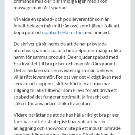
ömmande muskler blir smidiga igen med skön
massage man får i spabad.
Vi valde en spabad- och poolleverantör som är
lokalt belägen (nån mil från oss) som hjälper folk att
köpa pool och
spabad i Halmstad
med omnjed.
De skriver på sin hemsida att de har prisvärda
utomhus spabad, spa och bubbelpooler, många olika
namn för samma produkt. De erbjuder spabad med
bra kvalitet till bra priser och man får 3 års garanti.
Det är ändå en större investering så man behöver
välja rätt leverantör. För oss var det viktigt även med
service och support, skötselråd och att man har
tillgång till alla tillbehör som krävs för att driva ett
spabad så det fungerar optimalt, är fräscht och
säkert för användare tillika livsnjutare.
Vidare berättar de att de kan hålla riktigt bra priser
tack vare att de strategiskt har valt att ha sin
anläggning och showroom ute på ett industriområde
som innebär att de har lägre hyra. På så vis kan de