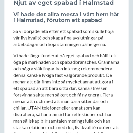
Njut av eget spabad i Halmstad
Vi hade det allra mesta i vårt hem här
i Halmstad, förutom ett spabad
Så vi började leta efter ett spabad som skulle höja
vår livskvalité och skapa fina avslutningar på
arbetsdagar och höja stämningen på helgerna.
Vi hade länge funderat på eget spabad och hållit ett
öga på marknaden och spabadbranschen. Grannarna
och några släktingar kan inte nog rekommendera
denna kanske lyxiga fast välgörande produkt. De
menar att där finns inte så mycket annat att göra i
ett spabad än att bara sitta där, känna stressen
försvinna sakta men säkert och få ny energi. Flera
menar att i och med att man bara sitter där och
chillar, UTAN telefoner eller annat som kan
distrahera, så har man tid för reflektioner och har
man sällskap blir samtalen meningsfulla och kan
stärka relationer och med det, livskvalitén utöver att