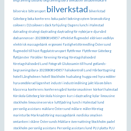
Begravning Gotland
begravningsbyrå
bilklädsel
bilsadelmakare
bilverkstad
bilservice
biltransport
bilverkstad
Göteborg
boka konferens
boka padel
bokningssytem
bromsoksfärg
coilovers
D2 coilovers
däck fyrhjuling
Dagens lunch i Halmstad
datrading strategi
daytrading
daytrading för nybörjare
djurvård
dodsannonser-20230808145857
effektivt flugmedel
eldriven vedklyv
elektrisk massagebänk
ergonomi
Fastighetsförmedling Östersund
flugmedel till häst
flygplatstransport
flyttfirmor
Flyttfirmor Göteborg
flyttjänster
Förälder
förening
företag
företagshälsovård
företagshälsovård Lund
Fotografi
Glukosamin till hund
gotlands-
begravningsbyra-20230808145857
hälsokontroll Lund
Hårborttagning
hotell Långholmen
hotell Stockholm
hudsalong
hugga ved
hyra möbler
hyra omöblerad lägenhet
industri
industrimålning
jakt
klä om bilen
klassresa
konferens
konferensgård
kontorsmaskiner
körkort halmstad
Körskola Göteborg
körskola hisingen
kurs i daytrading
kylar
limousine
stockholm
limousineservice
luftfjädring
lunch i Halmstad
lund
personlig assistans
mäklare Östersund
målare
måleriföretag
marinturbo
Marknadsföring
massagebänk
nordiska smycken
omtanken i skåne
Östersunds Mäklare
övernattning Stockholm
padel
stockholm
personlig assistans
Personlig assistans lund
PLU platta
PLU