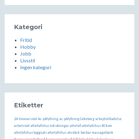
Kategori
Fritid
Hobby
Jobb
Livsstil
Ingen kategori
Etiketter
24-timmarsstol
Ac-påfyllning
ac-påfyllning Göteborg
arbejdstilladelse
arbetsstol
attefallshus två våningar attefall attefallshus 40 kvm
attefallshus byggsats attefallshus
atv däck
bärbar massagebänk