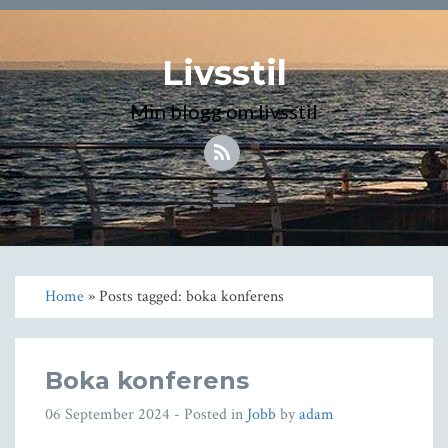
Livsstil
Min blogg om livsstil
Toggle
navigation
Home
» Posts tagged: boka konferens
Boka konferens
06 September 2024
- Posted in
Jobb
by
adam