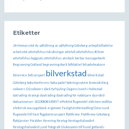
Etiketter
24-timmarsstol
Ac-påfyllning
ac-påfyllning Göteborg
arbejdstilladelse
arbetsstol
attefallshus två våningar attefall attefallshus 40 kvm
attefallshus byggsats attefallshus
atv däck
bärbar massagebänk
Begravning Gotland
begravningsbyrå
bilklädsel
bilsadelmakare
bilverkstad
bilservice
biltransport
bilverkstad
Göteborg
boka konferens
boka padel
bokningssytem
bromsoksfärg
coilovers
D2 coilovers
däck fyrhjuling
Dagens lunch i Halmstad
datrading strategi
daytrading
daytrading för nybörjare
djurvård
dodsannonser-20230808145857
effektivt flugmedel
eldriven vedklyv
elektrisk massagebänk
ergonomi
Fastighetsförmedling Östersund
flugmedel till häst
flygplatstransport
flyttfirmor
Flyttfirmor Göteborg
flyttjänster
Förälder
förening
företag
företagshälsovård
företagshälsovård Lund
Fotografi
Glukosamin till hund
gotlands-