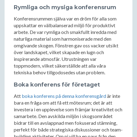
Rymliga och mysiga konferensrum
Konferensrummen själva var en dröm för alla som
uppskattar en välbalanserad miljö för produktivt
arbete. De var rymliga och smakfullt inredda med
naturliga material som harmoniserade med den
omgivande skogen. Fönstren gav oss vacker utsikt
över landskapet, vilket skapade en lugn och
inspirerande atmosfär. Utrustningen var
toppmodern, vilket säkerställde att alla våra
tekniska behov tillgodosedes utan problem.
Boka konferens för företaget
Att
boka konferens på denna konferensgård
är inte
bara en fråga om att få ett mötesrum; det är att
investera i en upplevelse som främjar kreativitet och
samarbete. Den avskilda miljön i skogsområdet
bidrar till en avslappnad men fokuserad stämning,
perfekt för både strategiska diskussioner och team-
building aktiviteter. Om ni vill ha en paus från den