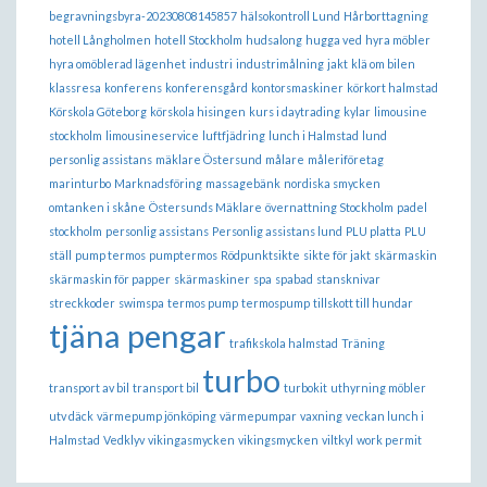
begravningsbyra-20230808145857
hälsokontroll Lund
Hårborttagning
hotell Långholmen
hotell Stockholm
hudsalong
hugga ved
hyra möbler
hyra omöblerad lägenhet
industri
industrimålning
jakt
klä om bilen
klassresa
konferens
konferensgård
kontorsmaskiner
körkort halmstad
Körskola Göteborg
körskola hisingen
kurs i daytrading
kylar
limousine
stockholm
limousineservice
luftfjädring
lunch i Halmstad
lund
personlig assistans
mäklare Östersund
målare
måleriföretag
marinturbo
Marknadsföring
massagebänk
nordiska smycken
omtanken i skåne
Östersunds Mäklare
övernattning Stockholm
padel
stockholm
personlig assistans
Personlig assistans lund
PLU platta
PLU
ställ
pump termos
pumptermos
Rödpunktsikte
sikte för jakt
skärmaskin
skärmaskin för papper
skärmaskiner
spa
spabad
stansknivar
streckkoder
swimspa
termos pump
termospump
tillskott till hundar
tjäna pengar
trafikskola halmstad
Träning
turbo
transport av bil
transport bil
turbokit
uthyrning möbler
utv däck
värmepump jönköping
värmepumpar
vaxning
veckan lunch i
Halmstad
Vedklyv
vikingasmycken
vikingsmycken
viltkyl
work permit