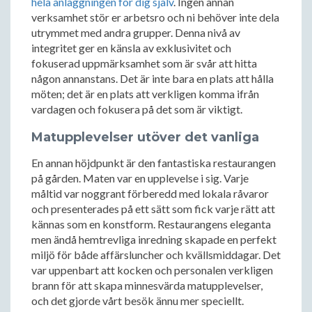
hela anläggningen för dig själv
. Ingen annan
verksamhet stör er arbetsro och ni behöver inte dela
utrymmet med andra grupper. Denna nivå av
integritet ger en känsla av exklusivitet och
fokuserad uppmärksamhet som är svår att hitta
någon annanstans. Det är inte bara en plats att hålla
möten; det är en plats att verkligen komma ifrån
vardagen och fokusera på det som är viktigt.
Matupplevelser utöver det vanliga
En annan höjdpunkt är den fantastiska restaurangen
på gården. Maten var en upplevelse i sig. Varje
måltid var noggrant förberedd med lokala råvaror
och presenterades på ett sätt som fick varje rätt att
kännas som en konstform. Restaurangens eleganta
men ändå hemtrevliga inredning skapade en perfekt
miljö för både affärsluncher och kvällsmiddagar. Det
var uppenbart att kocken och personalen verkligen
brann för att skapa minnesvärda matupplevelser,
och det gjorde vårt besök ännu mer speciellt.