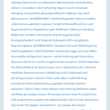
Göteborg
boka konferens
boka padel
bokningssytem
bromsoksfärg
coilovers
D2 coilovers
däck fyrhjuling
Dagens lunch i Halmstad
datrading strategi
daytrading
daytrading för nybörjare
djurvård
dodsannonser-20230808145857
effektivt flugmedel
eldriven vedklyv
elektrisk massagebänk
ergonomi
Fastighetsförmedling Östersund
flugmedel till häst
flygplatstransport
flyttfirmor
Flyttfirmor Göteborg
flyttjänster
Förälder
förening
företag
företagshälsovård
företagshälsovård Lund
Fotografi
Glukosamin till hund
gotlands-
begravningsbyra-20230808145857
hälsokontroll Lund
Hårborttagning
hotell Långholmen
hotell Stockholm
hudsalong
hugga ved
hyra möbler
hyra omöblerad lägenhet
industri
industrimålning
jakt
klä om bilen
klassresa
konferens
konferensgård
kontorsmaskiner
körkort halmstad
Körskola Göteborg
körskola hisingen
kurs i daytrading
kylar
limousine
stockholm
limousineservice
luftfjädring
lunch i Halmstad
lund
personlig assistans
mäklare Östersund
målare
måleriföretag
marinturbo
Marknadsföring
massagebänk
nordiska smycken
omtanken i skåne
Östersunds Mäklare
övernattning Stockholm
padel
stockholm
personlig assistans
Personlig assistans lund
PLU platta
PLU
ställ
pump termos
pumptermos
Rödpunktsikte
sikte för jakt
skärmaskin
skärmaskin för papper
skärmaskiner
spa
spabad
stansknivar