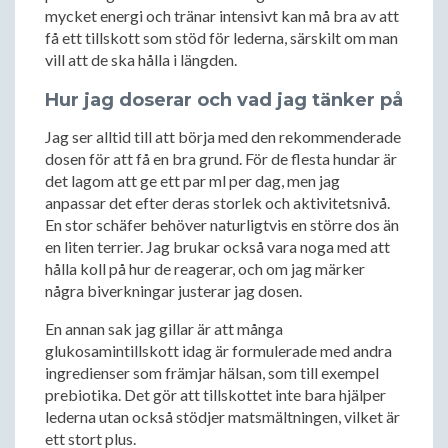
mycket energi och tränar intensivt kan må bra av att
få ett tillskott som stöd för lederna, särskilt om man
vill att de ska hålla i längden.
Hur jag doserar och vad jag tänker på
Jag ser alltid till att börja med den rekommenderade
dosen för att få en bra grund. För de flesta hundar är
det lagom att ge ett par ml per dag, men jag
anpassar det efter deras storlek och aktivitetsnivå.
En stor schäfer behöver naturligtvis en större dos än
en liten terrier. Jag brukar också vara noga med att
hålla koll på hur de reagerar, och om jag märker
några biverkningar justerar jag dosen.
En annan sak jag gillar är att många
glukosamintillskott idag är formulerade med andra
ingredienser som främjar hälsan, som till exempel
prebiotika. Det gör att tillskottet inte bara hjälper
lederna utan också stödjer matsmältningen, vilket är
ett stort plus.