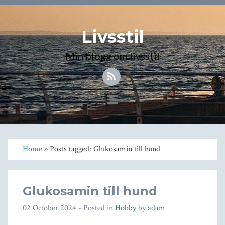
Livsstil
Min blogg om livsstil
Toggle
navigation
Home
» Posts tagged: Glukosamin till hund
Glukosamin till hund
02 October 2024
- Posted in
Hobby
by
adam