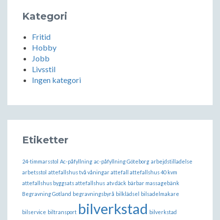
Kategori
Fritid
Hobby
Jobb
Livsstil
Ingen kategori
Etiketter
24-timmarsstol
Ac-påfyllning
ac-påfyllning Göteborg
arbejdstilladelse
arbetsstol
attefallshus två våningar attefall attefallshus 40 kvm
attefallshus byggsats attefallshus
atv däck
bärbar massagebänk
Begravning Gotland
begravningsbyrå
bilklädsel
bilsadelmakare
bilverkstad
bilservice
biltransport
bilverkstad