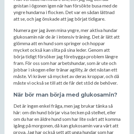
gnistan i ögonen igen när han försökte busa med de
yngre hundarna i flocken. Det var en sådan lättnad
att se, och jag önskade att jag börjat tidigare.
Numera ger jag även mina yngre, mer aktiva hundar
glukosamin när de är i intensiv träning. Det är lätt att
glömma att en hund som springer och hoppar
mycket också kan slita på sina leder. Genom att
börja tidigt försöker jag förebygga problem längre
fram. För oss som har arbetshundar, som är ute och
jobbar i skogen eller tränar agility, är det nästan ett
måste. Vi kräver så mycket av deras kroppar, och då
måste vi också se till att de får det stöd de behöver.
När bör man börja med glukosamin?
Det är ingen enkel fråga, men jag brukar tänka så
här: om din hund börjar visa tecken på stelhet, eller
om du har en äldre hund som har lite svårt att komma
igång på morgonen, då kan glukosamin vara värt att
prova. Jag har också sett att unga hundar som har