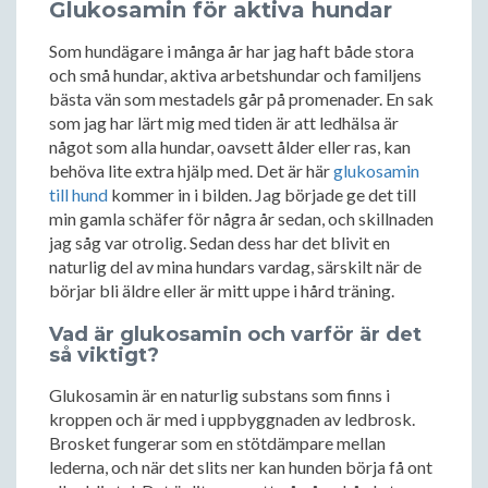
Glukosamin för aktiva hundar
Som hundägare i många år har jag haft både stora
och små hundar, aktiva arbetshundar och familjens
bästa vän som mestadels går på promenader. En sak
som jag har lärt mig med tiden är att ledhälsa är
något som alla hundar, oavsett ålder eller ras, kan
behöva lite extra hjälp med. Det är här
glukosamin
till hund
kommer in i bilden. Jag började ge det till
min gamla schäfer för några år sedan, och skillnaden
jag såg var otrolig. Sedan dess har det blivit en
naturlig del av mina hundars vardag, särskilt när de
börjar bli äldre eller är mitt uppe i hård träning.
Vad är glukosamin och varför är det
så viktigt?
Glukosamin är en naturlig substans som finns i
kroppen och är med i uppbyggnaden av ledbrosk.
Brosket fungerar som en stötdämpare mellan
lederna, och när det slits ner kan hunden börja få ont