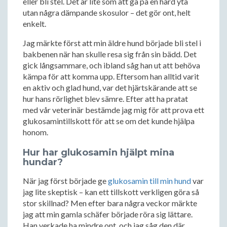
eller bli stel. Det är lite som att gå på en hård yta
utan några dämpande skosulor – det gör ont, helt
enkelt.
Jag märkte först att min äldre hund började bli stel i
bakbenen när han skulle resa sig från sin bädd. Det
gick långsammare, och ibland såg han ut att behöva
kämpa för att komma upp. Eftersom han alltid varit
en aktiv och glad hund, var det hjärtskärande att se
hur hans rörlighet blev sämre. Efter att ha pratat
med vår veterinär bestämde jag mig för att prova ett
glukosamintillskott för att se om det kunde hjälpa
honom.
Hur har glukosamin hjälpt mina
hundar?
När jag först började ge
glukosamin till min hund
var
jag lite skeptisk – kan ett tillskott verkligen göra så
stor skillnad? Men efter bara några veckor märkte
jag att min gamla schäfer började röra sig lättare.
Han verkade ha mindre ont, och jag såg den där