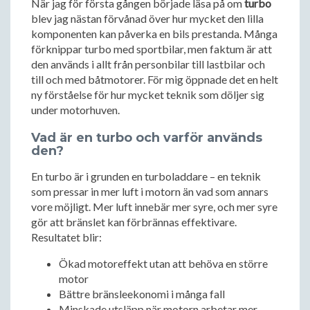
När jag för första gången började läsa på om
turbo
blev jag nästan förvånad över hur mycket den lilla
komponenten kan påverka en bils prestanda. Många
förknippar turbo med sportbilar, men faktum är att
den används i allt från personbilar till lastbilar och
till och med båtmotorer. För mig öppnade det en helt
ny förståelse för hur mycket teknik som döljer sig
under motorhuven.
Vad är en turbo och varför används
den?
En turbo är i grunden en turboladdare – en teknik
som pressar in mer luft i motorn än vad som annars
vore möjligt. Mer luft innebär mer syre, och mer syre
gör att bränslet kan förbrännas effektivare.
Resultatet blir:
Ökad motoreffekt utan att behöva en större
motor
Bättre bränsleekonomi i många fall
Minskade utsläpp när motorn arbetar mer