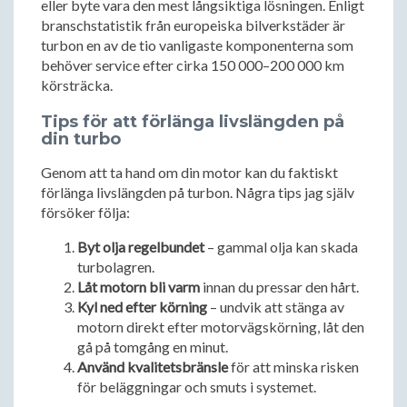
eller byte vara den mest långsiktiga lösningen. Enligt
branschstatistik från europeiska bilverkstäder är
turbon en av de tio vanligaste komponenterna som
behöver service efter cirka 150 000–200 000 km
körsträcka.
Tips för att förlänga livslängden på
din turbo
Genom att ta hand om din motor kan du faktiskt
förlänga livslängden på turbon. Några tips jag själv
försöker följa:
Byt olja regelbundet
– gammal olja kan skada
turbolagren.
Låt motorn bli varm
innan du pressar den hårt.
Kyl ned efter körning
– undvik att stänga av
motorn direkt efter motorvägskörning, låt den
gå på tomgång en minut.
Använd kvalitetsbränsle
för att minska risken
för beläggningar och smuts i systemet.