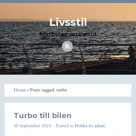
Livsstil
Min blogg om livsstil
Toggle
navigation
Home
» Posts tagged: turbo
Turbo till bilen
30 September 2025
- Posted in
Hobby
by
adam