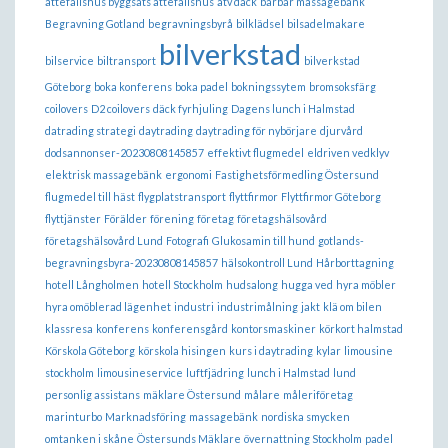
attefallshus byggsats attefallshus
atv däck
bärbar massagebänk
Begravning Gotland
begravningsbyrå
bilklädsel
bilsadelmakare
bilverkstad
bilservice
biltransport
bilverkstad
Göteborg
boka konferens
boka padel
bokningssytem
bromsoksfärg
coilovers
D2 coilovers
däck fyrhjuling
Dagens lunch i Halmstad
datrading strategi
daytrading
daytrading för nybörjare
djurvård
dodsannonser-20230808145857
effektivt flugmedel
eldriven vedklyv
elektrisk massagebänk
ergonomi
Fastighetsförmedling Östersund
flugmedel till häst
flygplatstransport
flyttfirmor
Flyttfirmor Göteborg
flyttjänster
Förälder
förening
företag
företagshälsovård
företagshälsovård Lund
Fotografi
Glukosamin till hund
gotlands-
begravningsbyra-20230808145857
hälsokontroll Lund
Hårborttagning
hotell Långholmen
hotell Stockholm
hudsalong
hugga ved
hyra möbler
hyra omöblerad lägenhet
industri
industrimålning
jakt
klä om bilen
klassresa
konferens
konferensgård
kontorsmaskiner
körkort halmstad
Körskola Göteborg
körskola hisingen
kurs i daytrading
kylar
limousine
stockholm
limousineservice
luftfjädring
lunch i Halmstad
lund
personlig assistans
mäklare Östersund
målare
måleriföretag
marinturbo
Marknadsföring
massagebänk
nordiska smycken
omtanken i skåne
Östersunds Mäklare
övernattning Stockholm
padel