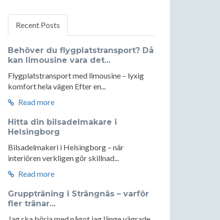
Recent Posts
Behöver du flygplatstransport? Då
kan limousine vara det...
Flygplatstransport med limousine – lyxig
komfort hela vägen Efter en...
Read more
Hitta din bilsadelmakare i
Helsingborg
Bilsadelmakeri i Helsingborg – när
interiören verkligen gör skillnad...
Read more
Gruppträning i Strängnäs – varför
fler tränar...
Jag ska börja med något jag länge vägrade