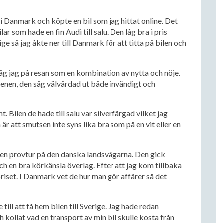
r i Danmark och köpte en bil som jag hittat online. Det
r som hade en fin Audi till salu. Den låg bra i pris
e så jag åkte ner till Danmark för att titta på bilen och
 såg jag på resan som en kombination av nytta och nöje.
stenen, den såg välvårdad ut både invändigt och
. Bilen de hade till salu var silverfärgad vilket jag
är att smutsen inte syns lika bra som på en vit eller en
på en provtur på den danska landsvägarna. Den gick
och en bra körkänsla överlag. Efter att jag kom tillbaka
priset. I Danmark vet de hur man gör affärer så det
e till att få hem bilen till Sverige. Jag hade redan
h kollat vad en transport av min bil skulle kosta från