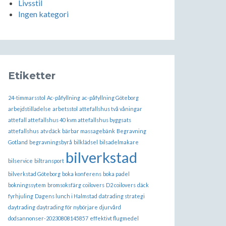
Livsstil
Ingen kategori
Etiketter
24-timmarsstol
Ac-påfyllning
ac-påfyllning Göteborg
arbejdstilladelse
arbetsstol
attefallshus två våningar
attefall attefallshus 40 kvm attefallshus byggsats
attefallshus
atv däck
bärbar massagebänk
Begravning
Gotland
begravningsbyrå
bilklädsel
bilsadelmakare
bilverkstad
bilservice
biltransport
bilverkstad Göteborg
boka konferens
boka padel
bokningssytem
bromsoksfärg
coilovers
D2 coilovers
däck
fyrhjuling
Dagens lunch i Halmstad
datrading strategi
daytrading
daytrading för nybörjare
djurvård
dodsannonser-20230808145857
effektivt flugmedel