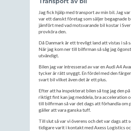
Transport av bil
Jag fick hjälp med transport av min bil. Jag va
var ett danskt företag som säljer begagnade bila
jämfört med vad motsvarande bil kostar i Sverig
provköra den.
Då Danmark är ett trevligt land att vistas i så
När jag kom ner till bilfirman så såg jag ögon
utvändigt.
Bilen jag var intresserad av var en Audi A4 Avant
tycker är rätt snyggt. En fördel med den färgen 
svart bil vilket även det är ett plus.
Efter att ha inspekterat bilen så tog jag den 
riktigt fint kan jag meddela, bra acceleration 
till bilfirman så var det dags att förhandla om 
gäller att vara ganska tuff.
Till slut så var vi överens och det var dags att s
tidigare varit i kontakt med Axess Logistics oc