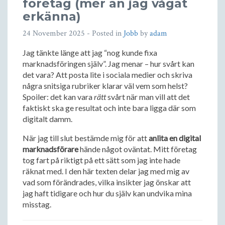
företag (mer än jag vågat
erkänna)
24 November 2025
- Posted in
Jobb
by
adam
Jag tänkte länge att jag “nog kunde fixa
marknadsföringen själv”. Jag menar – hur svårt kan
det vara? Att posta lite i sociala medier och skriva
några snitsiga rubriker klarar väl vem som helst?
Spoiler: det kan vara
rätt
svårt när man vill att det
faktiskt ska ge resultat och inte bara ligga där som
digitalt damm.
När jag till slut bestämde mig för att
anlita en digital
marknadsförare
hände något oväntat. Mitt företag
tog fart på riktigt på ett sätt som jag inte hade
räknat med. I den här texten delar jag med mig av
vad som förändrades, vilka insikter jag önskar att
jag haft tidigare och hur du själv kan undvika mina
misstag.