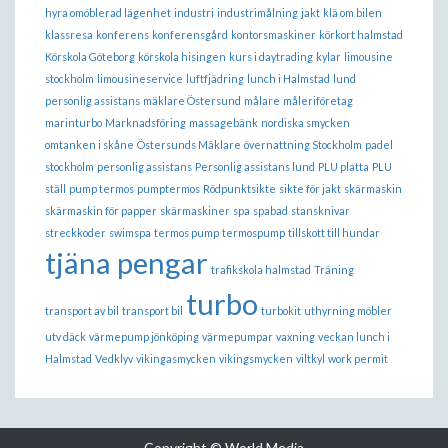
hyra omöblerad lägenhet
industri
industrimålning
jakt
klä om bilen
klassresa
konferens
konferensgård
kontorsmaskiner
körkort halmstad
Körskola Göteborg
körskola hisingen
kurs i daytrading
kylar
limousine
stockholm
limousineservice
luftfjädring
lunch i Halmstad
lund
personlig assistans
mäklare Östersund
målare
måleriföretag
marinturbo
Marknadsföring
massagebänk
nordiska smycken
omtanken i skåne
Östersunds Mäklare
övernattning Stockholm
padel
stockholm
personlig assistans
Personlig assistans lund
PLU platta
PLU
ställ
pump termos
pumptermos
Rödpunktsikte
sikte för jakt
skärmaskin
skärmaskin för papper
skärmaskiner
spa
spabad
stansknivar
streckkoder
swimspa
termos pump
termospump
tillskott till hundar
tjäna pengar
trafikskola halmstad
Träning
turbo
transport av bil
transport bil
turbokit
uthyrning möbler
utv däck
värmepump jönköping
värmepumpar
vaxning
veckan lunch i
Halmstad
Vedklyv
vikingasmycken
vikingsmycken
viltkyl
work permit
Copyright © World Media