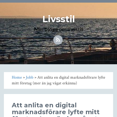
Livsstil
Min blogg om livsstil
Toggle
navigation
Home
»
Jobb
» Att anlita en digital marknadsförare lyfte
mitt företag (mer än jag vågat erkänna)
Att anlita en digital
marknadsförare lyfte mitt