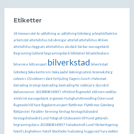
Etiketter
24-timmarsstol
Ac-påfyllning
ac-påfyllning Göteborg
arbejdstilladelse
arbetsstol
attefallshus två våningar attefall attefallshus 40 kvm
attefallshus byggsats attefallshus
atv däck
bärbar massagebänk
Begravning Gotland
begravningsbyrå
bilklädsel
bilsadelmakare
bilverkstad
bilservice
biltransport
bilverkstad
Göteborg
boka konferens
boka padel
bokningssytem
bromsoksfärg
coilovers
D2 coilovers
däck fyrhjuling
Dagens lunch i Halmstad
datrading strategi
daytrading
daytrading för nybörjare
djurvård
dodsannonser-20230808145857
effektivt flugmedel
eldriven vedklyv
elektrisk massagebänk
ergonomi
Fastighetsförmedling Östersund
flugmedel till häst
flygplatstransport
flyttfirmor
Flyttfirmor Göteborg
flyttjänster
Förälder
förening
företag
företagshälsovård
företagshälsovård Lund
Fotografi
Glukosamin till hund
gotlands-
begravningsbyra-20230808145857
hälsokontroll Lund
Hårborttagning
hotell Långholmen
hotell Stockholm
hudsalong
hugga ved
hyra möbler